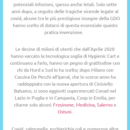
potenziali infezioni, spesso anche letali. Solo sette
anni dopo, a seguito delle tragiche vicende legate al
covid, alcune tra le più prestigiose insegne della GDO
hanno scelto di dotarsi di questa essenziale quanto
pratica invenzione.
Le decine di miloni di utenti che dall’Aprile 2020
hanno varcato la tecnologica soglia di Hygienic Cart e
continuano a farlo, hanno un pegno di gratitudine con
chi da Nord a Sud lo ha scelto; dopo Milano con
Cassina De Pecchi all’Iperal, che lo scorso anno ha
raddoppiato con la nuova apertura di Cinisiello
Balsamo, si sono aggiunti supermercati Conad nel
Lazio in Puglia e in Campania, Coop in Emilia, per
citarne solo alcuni:
Frosinone
,
Medicina
,
Salerno
e
Ostuni
.
Covid, salmonella, eschierichia coli e numerose altre